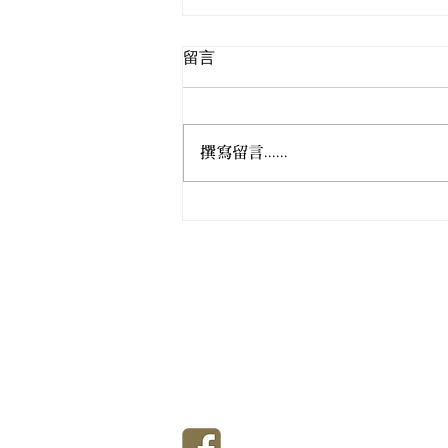
留言
撰寫留言......
女居士林成立九十五週年慶典
法會
香港佛教真言宗居士林
T
香港佛教真言宗女居士林
T