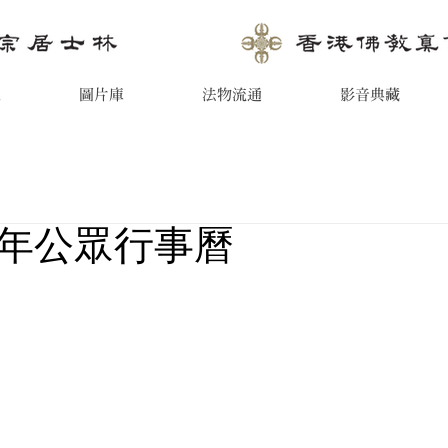
息
圖片庫
法物流通
影音典藏
年公眾行事曆