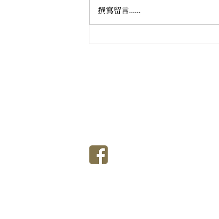
撰寫留言......
女居士林成立九十五週年慶典
法會
香港佛教真言宗居士林
T
香港佛教真言宗女居士林
T
香港銅鑼灣大坑道9號至9號Ａ