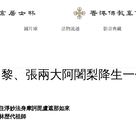
息
圖片庫
法物流通
影音典藏
 黎、張兩大阿闍梨降生
住淨妙法身摩訶毘盧遮那如來
林歴代祖師