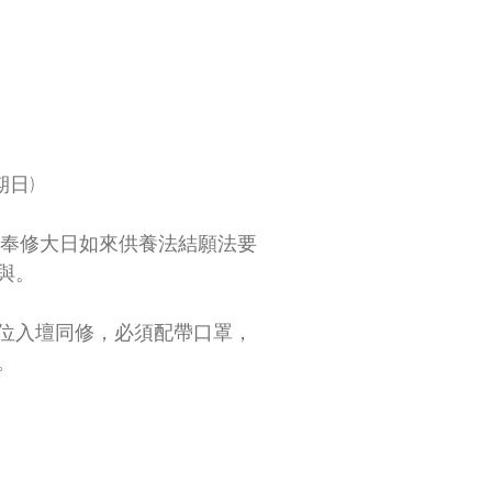
期日) 
 奉修大日如來供養法結願法要
與。
位入壇同修，必須配帶口罩，
。