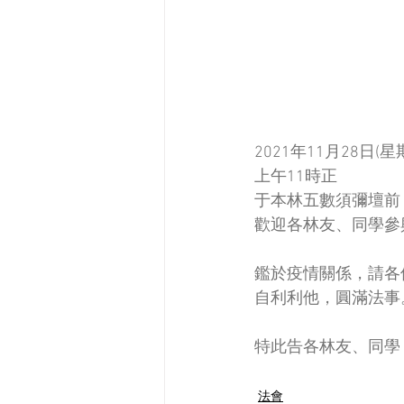
2021年11月28日(星
上午11時正 
于本林五數須彌壇前
歡迎各林友、同學參
鑑於疫情關係，請各
自利利他，圓滿法事
特此告各林友、同學
法會