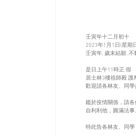
壬寅年十二月初十
2023年1月1日(星期日
壬寅年, 歲末結願 ,
是日上午11時正 假 
居士林3樓祖師殿 護
歡迎請各林友、同學
鑑於疫情關係，請各
自利利他，圓滿法事
特此告各林友、同學