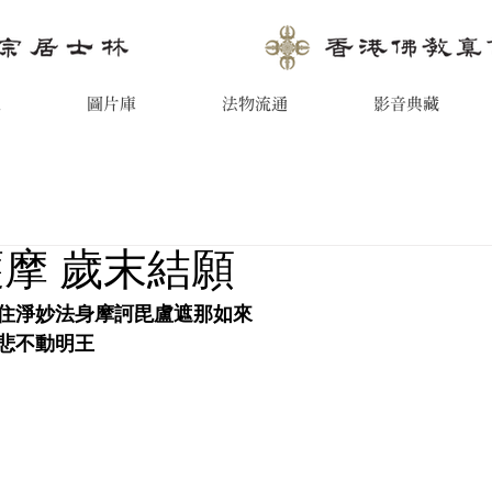
息
圖片庫
法物流通
影音典藏
護摩 歲末結願
住淨妙法身摩訶毘盧遮那如來
悲不動明王