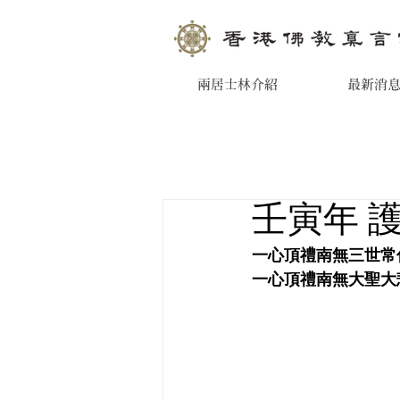
兩居士林介紹
最新消
壬寅年 
一心頂禮南無三世常
一心頂禮南無大聖大