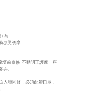
) 為
不動息災護摩
摩壇前奉修  不動明王護摩一座
參與。
位入壇同修，必須配帶口罩，
。