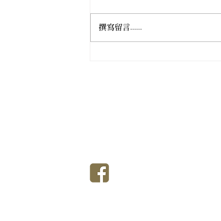
撰寫留言......
密教傳入香港百週年法物瞻禮
紀念大會
香港佛教真言宗居士林
T
香港佛教真言宗女居士林
T
香港銅鑼灣大坑道9號至9號Ａ