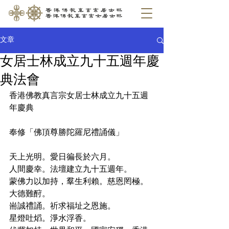
文章
女居士林成立九十五週年慶
典法會
香港佛教真言宗女居士林成立九十五週
年慶典
奉修「佛頂尊勝陀羅尼禮誦儀」
天上光明。愛日徧長於六月。
人間慶幸。法壇建立九十五週年。
蒙佛力以加持，羣生利賴。慈恩罔極。
大德難酧。
耑誠禮誦。祈求福址之恩施。
星燈吐熖。淨水浮香。