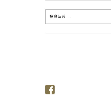
撰寫留言......
女居士林成立九十五週年慶典
法會
香港佛教真言宗居士林
T
香港佛教真言宗女居士林
T
香港銅鑼灣大坑道9號至9號Ａ