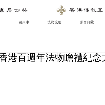
息
圖片庫
法物流通
影音典藏
香港百週年法物瞻禮紀念