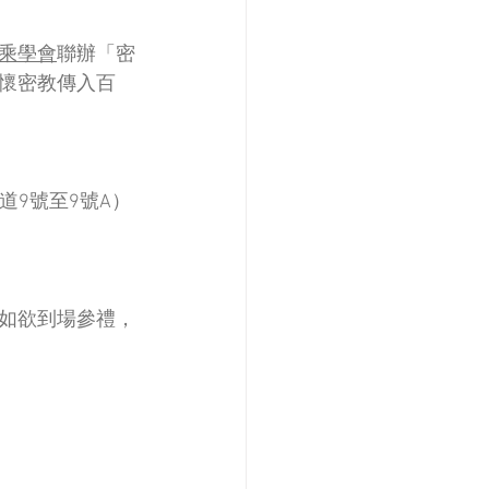
乘學會
聯辦「密
懷密教傳入百
道9號至9號A）
如欲到場參禮，