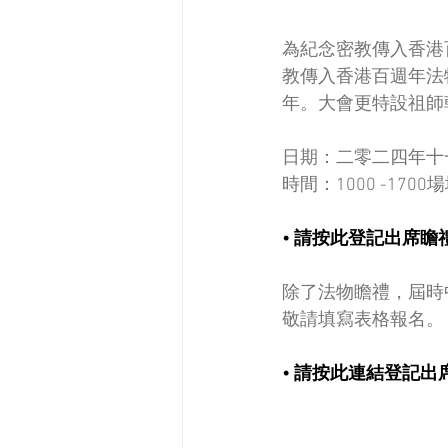
為紀念密教傳⼊⾹港
教
傳入香港百週年法
年。大會更特設祖師
日期：二零二四年十一月
時間：1000 -1
• 請按此登記出席瞻
除了法物瞻禮，屆時
敬請填寫表格報名。
• 請按此連結登記出