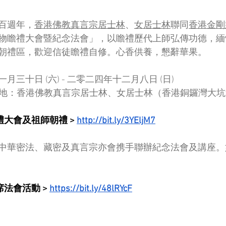
百週年，
香港佛教真言宗居士林
、
女居士林
聯同
香港⾦剛
物瞻禮⼤會暨紀念法會」，以瞻禮歷代上師弘傳功德，緬
朝禮區，歡迎信徒瞻禮自修。心香供養，懇辭華果。
三十日 (六) - 二零二四年十二月八日 (日)
700場地：香港佛教真言宗居士林、女居士林（香港銅鑼灣大坑
禮大會及祖師朝禮 > 
http://bit.ly/3YEljM7
中華密法、藏密及真言宗亦會携手聯辦紀念法會及講座。
席法會活動 >
https://bit.ly/48lRYcF