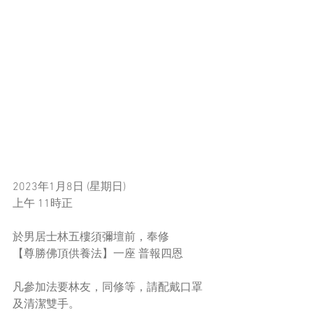
2023年1月8日 (星期日) 
上午 11時正
於男居士林五樓須彌壇前，奉修
【尊勝佛頂供養法】一座 普報四恩
凡參加法要林友，同修等，請配戴口罩
及清潔雙手。