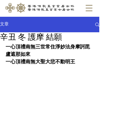
文章
辛丑 冬 護摩 結願
一心頂禮南無三世常住淨妙法身摩訶毘
盧遮那如來
一心頂禮南無大聖大悲不動明王