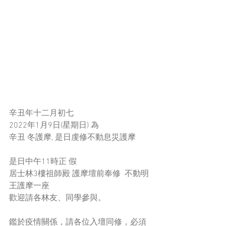
辛丑年十二月初七
2022年1月9日(星期日) 為
辛丑 冬護摩, 是日虔修不動息災護摩
是日中午11時正 假 
居士林3樓祖師殿 護摩壇前奉修  不動明
王護摩一座
歡迎請各林友、同學參與。
鑑於疫情關係，請各位入壇同修，必須