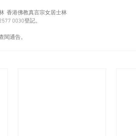
林  香港佛教真言宗女居士林
77 0030登記。
查閱通告。