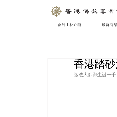
兩居士林介紹
最新消
香港踏砂
弘法大師御生誔一千