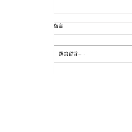
留言
撰寫留言......
女居士林成立九十五週年慶典
法會
香港佛教真言宗居士林
T
香港佛教真言宗女居士林
T