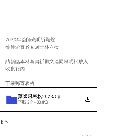
2023年藥師光明祈願燈
藥師燈置於女居士林六樓
請新臨本林新書祈願文連同燈明料放入
收集箱內
下載郵寄表格
.zip
藥師燈表格2023
下載 ZIP • 333KB
其他