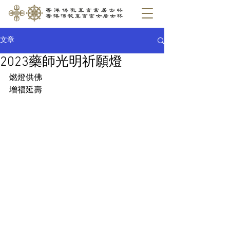
文章
2023藥師光明祈願燈
燃燈供佛
增福延壽