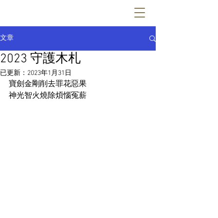
文章
2023 守護木札
已更新：
2023年1月31日
寶劍金剛削去罪花惡果
神光智火燒除煩惱冤薪