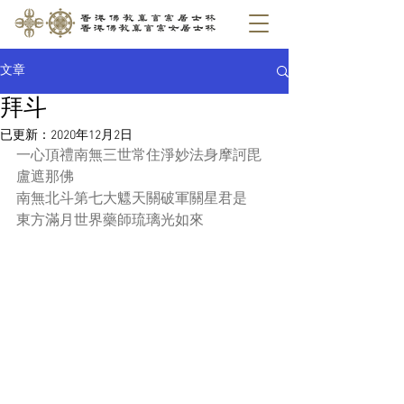
文章
拜斗
已更新：
2020年12月2日
一心頂禮南無三世常住淨妙法身摩訶毘
盧遮那佛
南無北斗第七大魒天關破軍關星君是
東方滿月世界藥師琉璃光如來