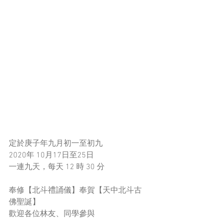
定於庚子年九月初一至初九
2020年 10月17日至25日
一連九天，每天 12 時 30 分
奉修【北斗禮誦儀】奉賀【天中北斗古
佛聖誕】
歡迎各位林友、同學參與