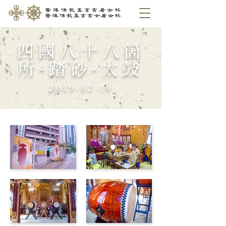
四國八十八箇
所-踏砂-太鼓
2019-02-19