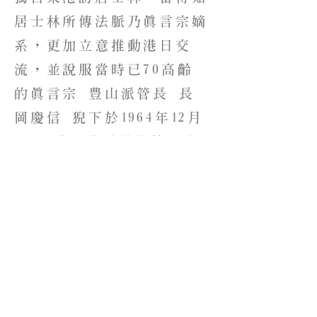
居士林所傳法脈乃真言宗嫡
系，更加立意推動港日交
流，並說服當時已70高齡
的真言宗 豊山派管長 長
岡慶信 猊下於1964年12月
1日到港，此為戰後第一次
公式訪問居士林，此後、多
次來港傳法。
1991年重建後的兩居士林，
在原址上新建兩棟大樓，格
局莊嚴，設有佛殿、祖師
廳、會客室、藏經室、食