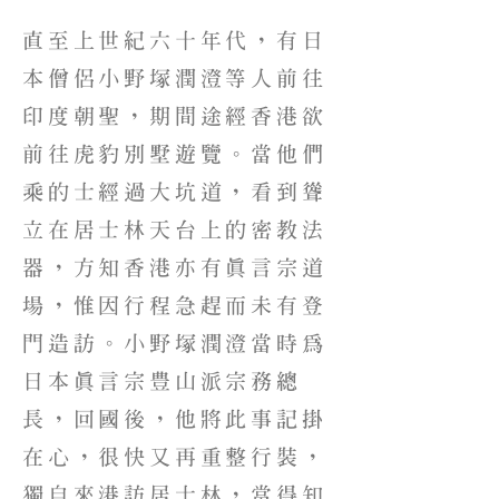
直至上世紀六十年代，有日
本僧侶小野塚潤澄等人前往
印度朝聖，期間途經香港欲
前往虎豹別墅遊覽。當他們
乘的士經過大坑道，看到聳
立在居士林天台上的密教法
器，方知香港亦有真言宗道
場，惟因行程急趕而未有登
門造訪。小野塚潤澄當時為
日本真言宗豊山派宗務總
長，回國後，他將此事記掛
在心，很快又再重整行裝，
獨自來港訪居士林，當得知