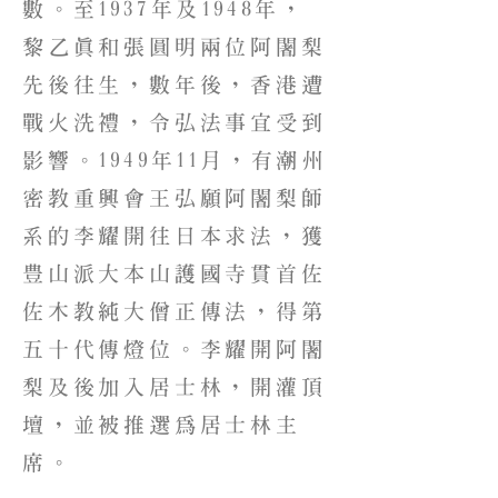
數。至1937年及1948年，
黎乙真和張圓明兩位阿闍梨
先後往生，數年後，香港遭
戰火洗禮，令弘法事宜受到
影響。1949年11月，有潮州
密教重興會王弘願阿闍梨師
系的李耀開往日本求法，獲
豊山派大本山護國寺貫首佐
佐木教純大僧正傳法，得第
五十代傳燈位。李耀開阿闍
梨及後加入居士林，開灌頂
壇，並被推選為居士林主
席。