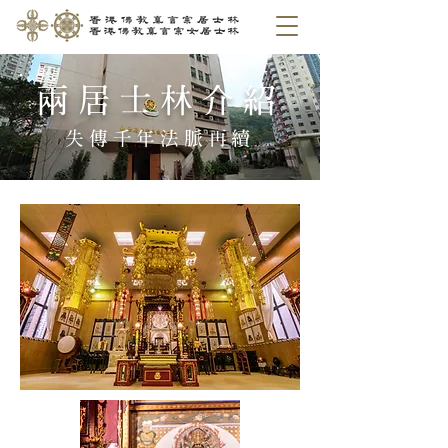
​兩居士林介紹
失傳千年法脈再續