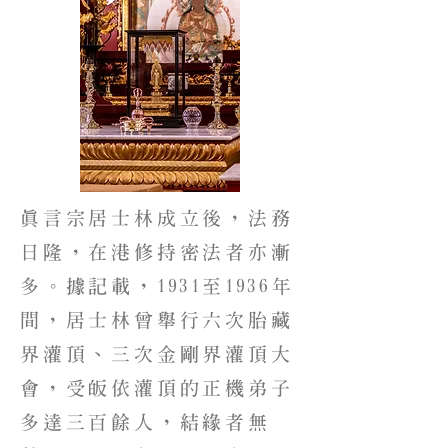
真言宗居士林成立後，法務
日隆，在港修持密法者亦漸
多。據記載，1931至1936年
間，居士林曾舉行六次胎藏
界灌頂、三次金剛界灌頂大
會，受皈依灌頂的正機弟子
多達三百餘人，結緣者無