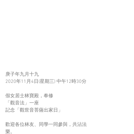
庚子年九月十九
2020年11月4日(星期三) 中午12時30分
假女居士林寶殿，奉修
「觀音法」一座
記念「觀世音菩薩出家日」
歡迎各位林友、同學一同參與，共沾法
樂。