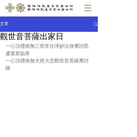
文章
觀世音菩薩出家日
一心頂禮南無三世常住淨妙法身摩訶毘
盧遮那如來
一心頂禮南無大慈大悲觀世音菩薩摩訶
薩