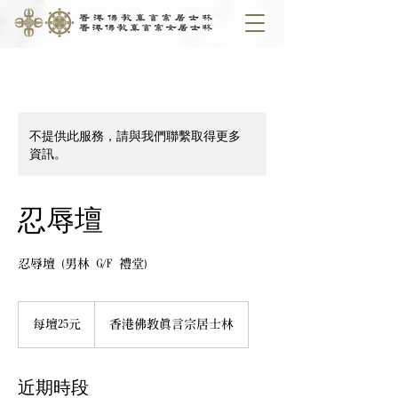
不提供此服務，請與我們聯繫取得更多
資訊。
忍辱壇
忍辱壇 (男林 G/F 禮堂)
每
壇
每壇25元
香港佛教真言宗居士林
25
元
近期時段