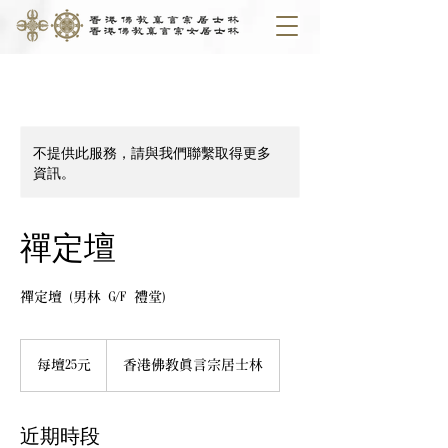
不提供此服務，請與我們聯繫取得更多
資訊。
禪定壇
禪定壇 (男林 G/F 禮堂)
每
壇
每壇25元
香港佛教真言宗居士林
25
元
近期時段